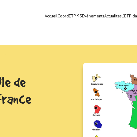
Accueil
CoordETP 95
Événements
Actualités
L’ETP da
le de
France