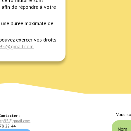
a ce formulaire sont
afin de répondre à votre
t une durée maximale de
ouvez exercer vos droits
p95@gmail.com
Vous so
ontacter :
etp95@gmail.com
78 22 44
Nom