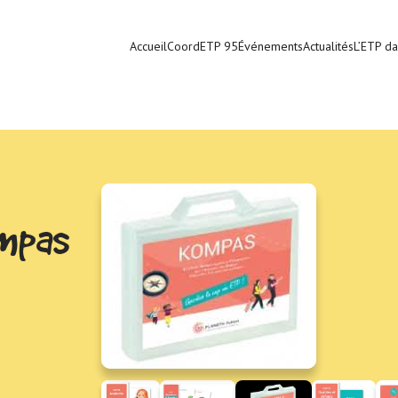
Accueil
CoordETP 95
Événements
Actualités
L’ETP da
ompas