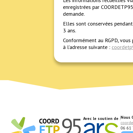
Les informations recueillies vi
enregistrées par COORDETP95 
demande.
Elles sont conservées pendan
3 ans.
Conformément au RGPD, vous p
à l’adresse suivante :
coordet
Nous C
Avec le soutien de :
coord
06 61 