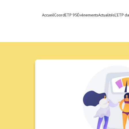
Accueil
CoordETP 95
Événements
Actualités
L’ETP da