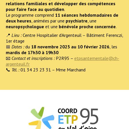
relations familiales et développer des compétences
pour faire face au quotidien
.
Le programme comprend
11 séances hebdomadaires de
deux heures
, animées par une
psychiatre
, une
neuropsychologue
et une
bénévole proche concernée
.
📍
Lieu :
Centre Hospitalier d’Argenteuil – Bâtiment Ferenczi,
1er étage
📅
Dates :
du
18 novembre 2025 au 10 février 2026
, les
mardis de 17h30 à 19h30
📧
Contact et inscriptions :
P2R95 –
etpsantementale@ch-
argenteuil.fr
📞
Tél. :
01 34 23 23 31 – Mme Marchand