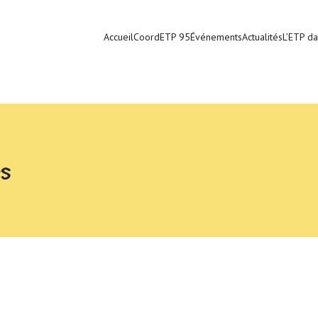
Accueil
CoordETP 95
Événements
Actualités
L’ETP da
es