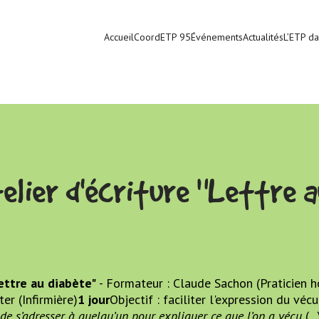
Accueil
CoordETP 95
Événements
Actualités
L’ETP da
telier d'écriture "Lettre 
Lettre au diabète"
- Formateur : Claude Sachon (Praticien ho
er (Infirmière)
1 jour
Objectif : faciliter l'expression du véc
le de s’adresser à quelqu’un pour expliquer ce que l’on a vécu
(...