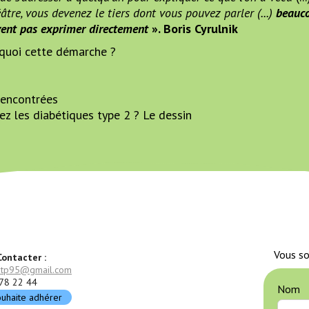
éâtre, vous devenez le tiers dont vous pouvez parler (...)
beauco
uvent pas exprimer directement
». Boris Cyrulnik
rquoi cette démarche ?
 rencontrées
z les diabétiques type 2 ? Le dessin
Vous so
ontacter :
etp95@gmail.com
78 22 44
Nom
ouhaite adhérer