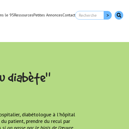
ns le 95
Ressources
Petites Annonces
Contact
au diabète"
spitalier, diabétologue à l'hôpital
u du patient, prendre du recul par
)
si on passe par le biais de l’œuvre